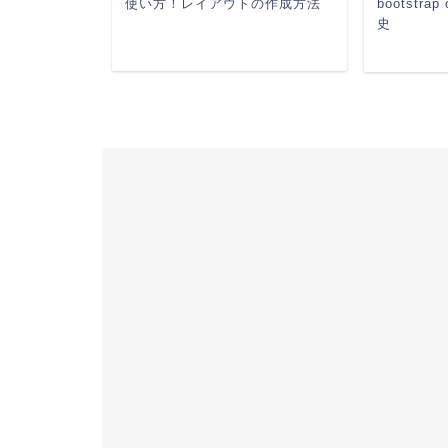
大きさ変更
使い方！レイアウトの作成方法
bootstra
史