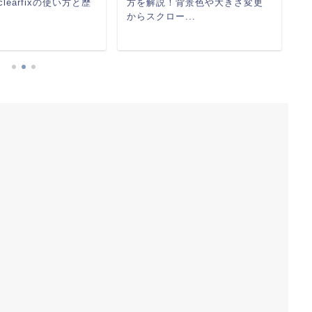
p clearfixの使い方と歴
方を解説！背景色や大きさ変更
使
からスクロー...