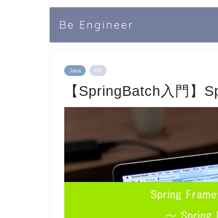
Be Engineer
Java
PR
【SpringBatch入門】S