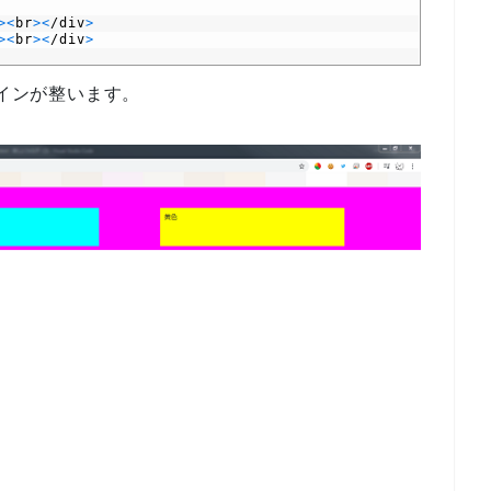
>
<
br
>
<
/
div
>
>
<
br
>
<
/
div
>
デザインが整います。