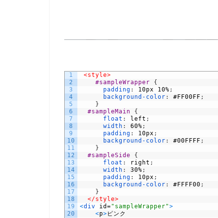
1
<style>
2
#sampleWrapper 
{
3
padding
:
10px
10%
;
4
background-color
:
#FF00FF
;
5
}
6
#sampleMain 
{
7
float
:
left
;
8
width
:
60%
;
9
padding
:
10px
;
10
background-color
:
#00FFFF
;
11
}
12
#sampleSide 
{
13
float
:
right
;
14
width
:
30%
;
15
padding
:
10px
;
16
background-color
:
#FFFF00
;
17
}
18
</style>
19
<
div 
id
=
"sampleWrapper"
>
20
<
p
>
ピンク