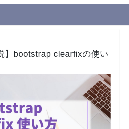
tstrap clearfixの使い