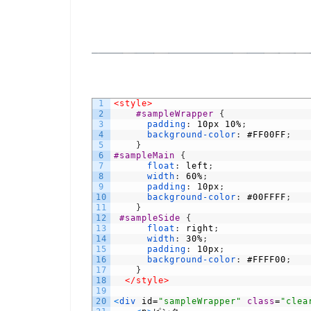
1
<style>
2
#sampleWrapper 
{
3
padding
:
10px
10%
;
4
background-color
:
#FF00FF
;
5
}
6
#sampleMain 
{
7
float
:
left
;
8
width
:
60%
;
9
padding
:
10px
;
10
background-color
:
#00FFFF
;
11
}
12
#sampleSide 
{
13
float
:
right
;
14
width
:
30%
;
15
padding
:
10px
;
16
background-color
:
#FFFF00
;
17
}
18
</style>
19
20
<
div 
id
=
"sampleWrapper"
class
=
"clea