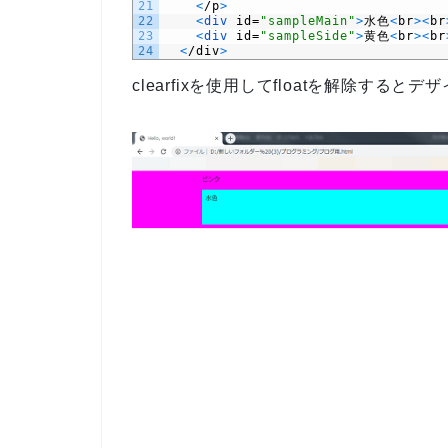
21
<
/
p
>
22
<
div 
id
=
"sampleMain"
>
水色
<
br
>
<
br
23
<
div 
id
=
"sampleSide"
>
黄色
<
br
>
<
br
24
<
/
div
>
clearfixを使用してfloatを解除すると