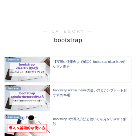
― CATEGORY ―
bootstrap
bootstrap
【実際の使用例まで解説】bootstrap clearfixの使
い方と歴史
bootstrap
bootstrap admin themeの使い方とテンプレートお
すすめ36選！
bootstrap
bootstrap 3の導入方法と使い方を分かりやすく解
説