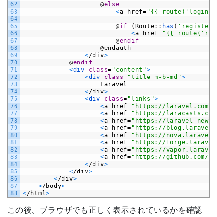
62
@
else
63
<
a
href
=
"{{ route('login')
64
65
@
if
(
Route
:
:
has
(
'register'
66
<
a
href
=
"{{ route('reg
67
@
endif
68
@
endauth
69
<
/
div
>
70
@
endif
71
<
div 
class
=
"content"
>
72
<
div 
class
=
"title m-b-md"
>
73
Laravel
74
<
/
div
>
75
<
div 
class
=
"links"
>
76
<
a
href
=
"https://laravel.com/d
77
<
a
href
=
"https://laracasts.com
78
<
a
href
=
"https://laravel-news.
79
<
a
href
=
"https://blog.laravel.
80
<
a
href
=
"https://nova.laravel.
81
<
a
href
=
"https://forge.laravel
82
<
a
href
=
"https://vapor.laravel
83
<
a
href
=
"https://github.com/la
84
<
/
div
>
85
<
/
div
>
86
<
/
div
>
87
<
/
body
>
88
<
/
html
>
この後、ブラウザでも正しく表示されているかを確認