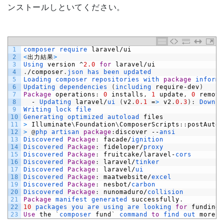
ンストールしといてください。
1
composer 
require 
laravel
/
ui
2
<
出力結果
>
3
Using 
version
^
2.0
for
laravel
/
ui
4
.
/
composer
.
json 
has 
been 
updated
5
Loading 
composer 
repositories 
with 
package
informa
6
Updating 
dependencies
(
including 
require
-
dev
)
7
Package
operations
:
0
installs
,
1
update
,
0
remova
8
-
Updating 
laravel
/
ui
(
v2
.
0.1
=
>
v2
.
0.3
)
:
Downlo
9
Writing 
lock 
file
10
Generating 
optimized 
autoload 
files
11
>
Illuminate
\
Foundation
\
ComposerScripts
:
:
postAutol
12
>
@
php 
artisan 
package
:
discover
--
ansi
13
Discovered 
Package
:
facade
/
ignition
14
Discovered 
Package
:
fideloper
/
proxy
15
Discovered 
Package
:
fruitcake
/
laravel
-
cors
16
Discovered 
Package
:
laravel
/
tinker
17
Discovered 
Package
:
laravel
/
ui
18
Discovered 
Package
:
maatwebsite
/
excel
19
Discovered 
Package
:
nesbot
/
carbon
20
Discovered 
Package
:
nunomaduro
/
collision
21
Package
manifest 
generated 
successfully
.
22
10
packages 
you 
are 
using 
are 
looking 
for
funding
.
23
Use
the
`
composer 
fund
`
command 
to
find 
out 
more
!