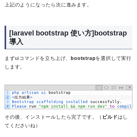
上記のようになったら次に進みます。
[laravel bootstrap 使い方]bootstrap
導入
まずuiコマンドを立ち上げ、
bootstrap
を選択して実行
します。
1
php 
artisan 
ui 
bootstrap
2
<
出力結果
>
3
Bootstrap 
scaffolding 
installed 
successfully
.
4
Please 
run
"npm install && npm run dev"
to
compile 
その後、インストールしたら完了です。（
ビルド
はし
てくださいね）