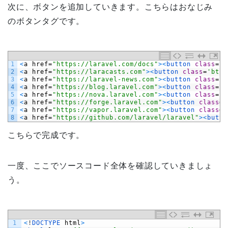
次に、ボタンを追加していきます。こちらはおなじみ
のボタンタグです。
1
<
a
href
=
"https://laravel.com/docs"
>
<
button 
class
=
'b
2
<
a
href
=
"https://laracasts.com"
>
<
button 
class
=
'btn 
3
<
a
href
=
"https://laravel-news.com"
>
<
button 
class
=
'b
4
<
a
href
=
"https://blog.laravel.com"
>
<
button 
class
=
'b
5
<
a
href
=
"https://nova.laravel.com"
>
<
button 
class
=
'b
6
<
a
href
=
"https://forge.laravel.com"
>
<
button 
class
=
'
7
<
a
href
=
"https://vapor.laravel.com"
>
<
button 
class
=
'
8
<
a
href
=
"https://github.com/laravel/laravel"
>
<
butto
こちらで完成です。
一度、ここでソースコード全体を確認していきましょ
う。
1
<
!
DOCTYPE 
html
>