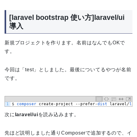
[laravel bootstrap 使い方]laravel/ui
導入
新規プロジェクトを作ります。名前はなんでもOKで
す。
今回は「test」としました。最後についてるやつが名前
です。
1
$
composer 
create
-
project
--
prefer
-
dist 
laravel
/
lar
次に
laravel/ui
を読み込みます。
先ほど説明しました通りComposerで追加するので、イ