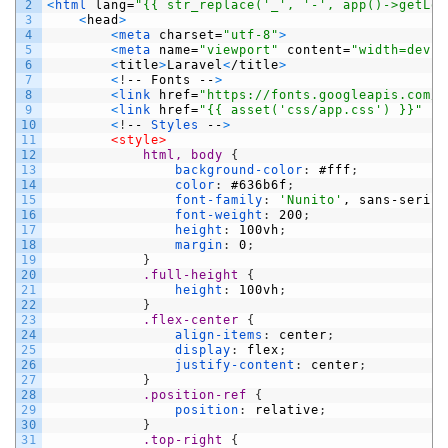
2
<
html 
lang
=
"{{ str_replace('_', '-', app()->getLoc
3
<
head
>
4
<
meta 
charset
=
"utf-8"
>
5
<
meta 
name
=
"viewport"
content
=
"width=devic
6
<
title
>
Laravel
<
/
title
>
7
<
!
--
Fonts
--
>
8
<
link 
href
=
"https://fonts.googleapis.com/c
9
<
link 
href
=
"{{ asset('css/app.css') }}"
re
10
<
!
--
Styles
--
>
11
<style>
12
html, body 
{
13
background-color
:
#fff
;
14
color
:
#636b6f
;
15
font-family
:
'Nunito'
,
sans-serif
;
16
font-weight
:
200
;
17
height
:
100vh
;
18
margin
:
0
;
19
}
20
.full-height 
{
21
height
:
100vh
;
22
}
23
.flex-center 
{
24
align-items
:
center
;
25
display
:
flex
;
26
justify-content
:
center
;
27
}
28
.position-ref 
{
29
position
:
relative
;
30
}
31
.top-right 
{