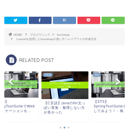
HOME
プログラミング
bootstrap
Laravelを使用したbootstrapの使い方！レイアウトの作成方法
RELATED POST
C言語
Java
TS】
【STS】
【C言語】javaのfor文っ
ringToolSuiteでWeb
SpringToolSuite
ぽい実装 - 無理しない方
リケーションを...
してみよう！ - 画...
が良かった