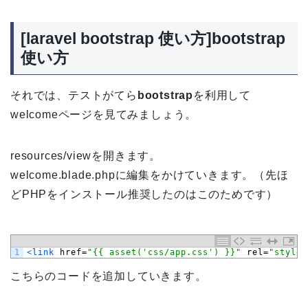
[laravel bootstrap 使い方]bootstrap
使い方
それでは、テストがてら
bootstrap
を利用して
welcomeページを見てみましょう。
resources/viewを開きます。
welcome.blade.phpに編集をかけていきます。（先ほ
どPHPをインストール推奨したのはこのためです）
1
<
link 
href
=
"{{ asset('css/app.css') }}"
rel
=
"styles
こちらのコードを追加していきます。