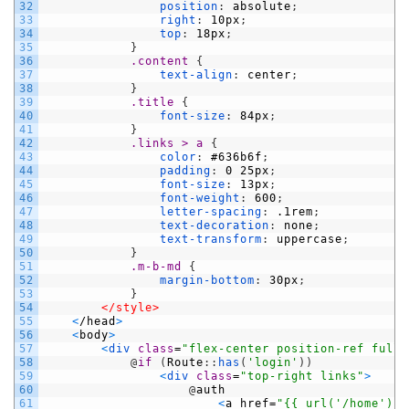
32
position
:
absolute
;
33
right
:
10px
;
34
top
:
18px
;
35
}
36
.content 
{
37
text-align
:
center
;
38
}
39
.title 
{
40
font-size
:
84px
;
41
}
42
.links > a 
{
43
color
:
#636b6f
;
44
padding
:
0
25px
;
45
font-size
:
13px
;
46
font-weight
:
600
;
47
letter-spacing
:
.1rem
;
48
text-decoration
:
none
;
49
text-transform
:
uppercase
;
50
}
51
.m-b-md 
{
52
margin-bottom
:
30px
;
53
}
54
</style>
55
<
/
head
>
56
<
body
>
57
<
div 
class
=
"flex-center position-ref full-
58
@
if
(
Route
:
:
has
(
'login'
)
)
59
<
div 
class
=
"top-right links"
>
60
@
auth
61
<
a
href
=
"{{ url('/home') }